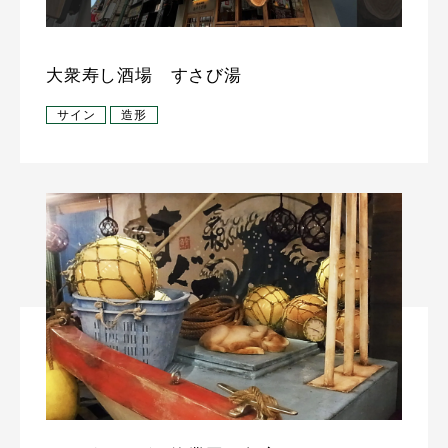
大衆寿し酒場 すさび湯
サイン
造形