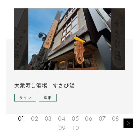
大衆寿し酒場 すさび湯
サイン
造形
01
02
03
04
05
06
07
08
09
10