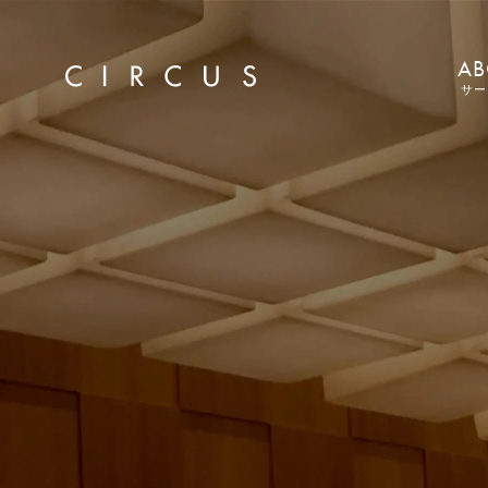
AB
サー