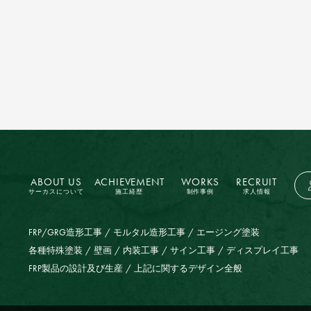
ABOUT US
ACHIEVEMENT
WORKS
RECRUIT
サーカスについて
施工経歴
制作事例
求人情報
FRP/GRG造形工事
モルタル造形工事
エージング塗装
各種特殊塗装
壁画
内装工事
サイン工事
ディスプレイ工事
FRP製品の設計及び生産
上記に関するデザイン全般