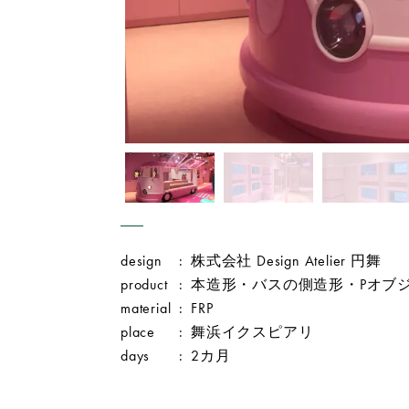
design
:
株式会社 Design Atelier 円舞
product
:
本造形・バスの側造形・Pオブ
material
:
FRP
place
:
舞浜イクスピアリ
days
:
2カ月