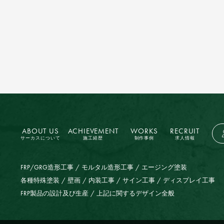
ABOUT US
ACHIEVEMENT
WORKS
RECRUIT
サーカスについて
施工経歴
制作事例
求人情報
FRP/GRG造形工事
モルタル造形工事
エージング塗装
各種特殊塗装
壁画
内装工事
サイン工事
ディスプレイ工事
FRP製品の設計及び生産
上記に関するデザイン全般