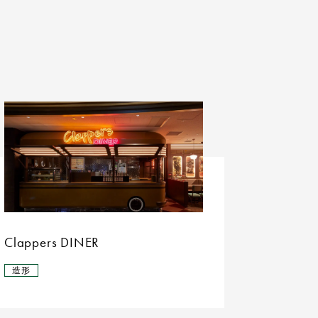
Clappers DINER
造形