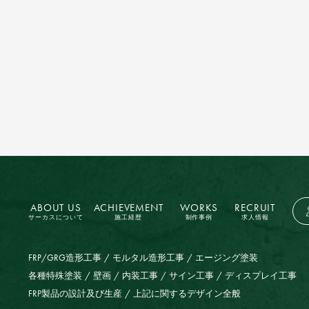
ABOUT US
ACHIEVEMENT
WORKS
RECRUIT
サーカスについて
施工経歴
制作事例
求人情報
FRP/GRG造形工事
モルタル造形工事
エージング塗装
各種特殊塗装
壁画
内装工事
サイン工事
ディスプレイ工事
FRP製品の設計及び生産
上記に関するデザイン全般