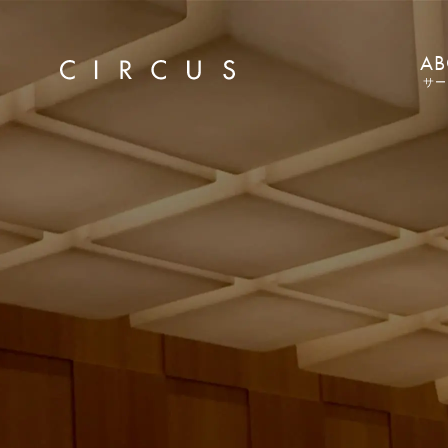
AB
サー