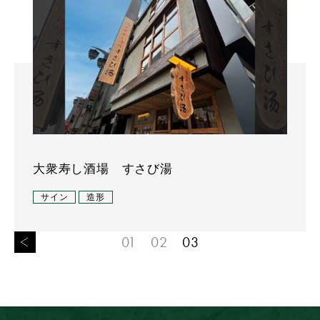
大衆寿し酒場 すさび湯
サイン
造形
01
02
03