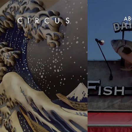
AB
サー