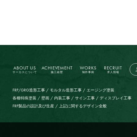
ABOUT US
ACHIEVEMENT
WORKS
RECRUIT
サーカスについて
施工経歴
制作事例
求人情報
FRP/GRG造形工事
モルタル造形工事
エージング塗装
各種特殊塗装
壁画
内装工事
サイン工事
ディスプレイ工事
FRP製品の設計及び生産
上記に関するデザイン全般